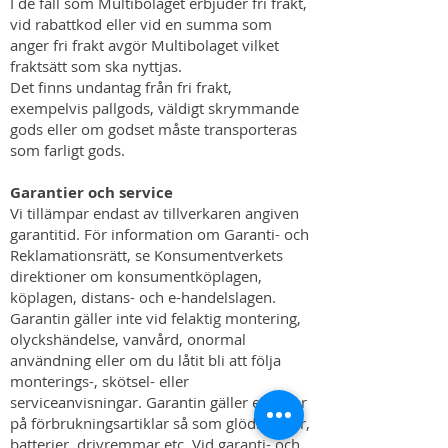
I de fall som Multibolaget erbjuder fri frakt,
vid rabattkod eller vid en summa som
anger fri frakt avgör Multibolaget vilket
fraktsätt som ska nyttjas.
Det finns undantag från fri frakt,
exempelvis pallgods, väldigt skrymmande
gods eller om godset måste transporteras
som farligt gods.
Garantier och service
Vi tillämpar endast av tillverkaren angiven
garantitid. För information om Garanti- och
Reklamationsrätt, se Konsumentverkets
direktioner om konsumentköplagen,
köplagen, distans- och e-handelslagen.
Garantin gäller inte vid felaktig montering,
olyckshändelse, vanvård, onormal
användning eller om du låtit bli att följa
monterings-, skötsel- eller
serviceanvisningar. Garantin gäller ej heller
på förbrukningsartiklar så som glödlampor,
batterier, drivremmar etc. Vid garanti- och