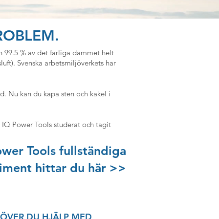
ROBLEM.
99.5 % av det farliga dammet helt
ft). Svenska arbetsmiljöverkets har
dd. Nu kan du kapa sten och kakel i
ar IQ Power Tools studerat och tagit
wer Tools fullständiga
iment hittar du här >>
ÖVER DU HJÄLP MED