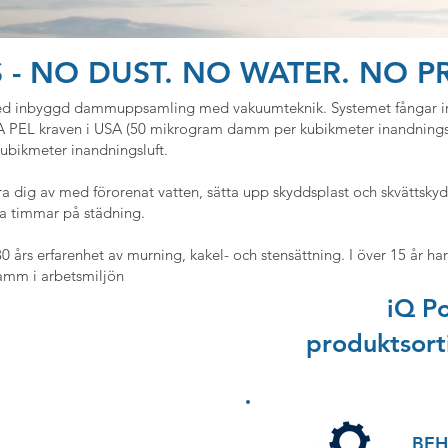
 - NO DUST. NO WATER. NO P
d inbyggd dammuppsamling med vakuumteknik. Systemet fångar in 
A PEL kraven i USA (50 mikrogram damm per kubikmeter inandningslu
ubikmeter inandningsluft.
öra dig av med förorenat vatten, sätta upp skyddsplast och skvättsky
iga timmar på städning.
30 års erfarenhet av murning, kakel- och stensättning. I över 15 år h
damm i arbetsmiljön
iQ Po
produktsort
BEH