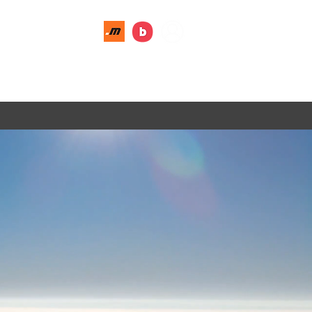
018-51 51 04
G
KONTAKT
OM OSS