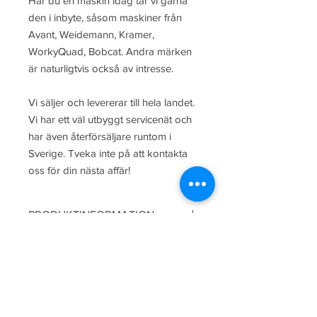
Har du en maskin idag tar vi gärna
den i inbyte, såsom maskiner från
Avant, Weidemann, Kramer,
WorkyQuad, Bobcat. Andra märken
är naturligtvis också av intresse.
Vi säljer och levererar till hela landet.
Vi har ett väl utbyggt servicenät och
har även återförsäljare runtom i
Sverige. Tveka inte på att kontakta
oss för din nästa affär!
PRODUKTINFORMATION
Bredd: 150 cm
FINANSIERING
I samarbete med DNB Finans och
FRAKTINFORMATION
Wasa Kredit erbjuder vi kompletta
finansieringslösningar, vilket betyder