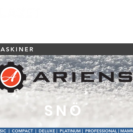
SÄLJTORGET
SERVICE & RESERVDELAR
FINANSIERIN
MASKINER
SNÖ
SIC
|
COMPACT
|
DELUXE
|
PLATINUM
|
PROFESSIONAL
|
MAM