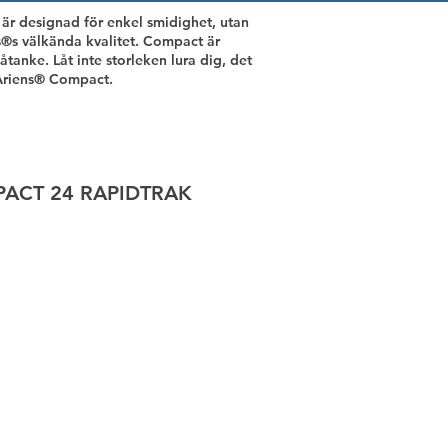
r designad för enkel smidighet, utan
®s välkända kvalitet. Compact är
anke. Låt inte storleken lura dig, det
 Ariens® Compact.
ACT 24 RAPIDTRAK