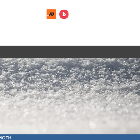
018-51 51 04
G
KONTAKT
OM OSS
MOTH